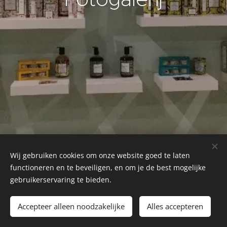
Wij gebruiken cookies om onze website goed te laten
functioneren en te beveiligen, en om je de best mogelijke
gebruikerservaring te bieden.
Inner beauty outside!
Accepteer alleen noodzakelijke
Alles accepteren
Cookies