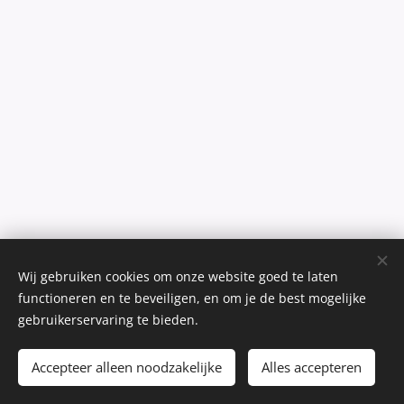
Wij gebruiken cookies om onze website goed te laten
functioneren en te beveiligen, en om je de best mogelijke
gebruikerservaring te bieden.
Inner beauty outside!
Accepteer alleen noodzakelijke
Alles accepteren
Cookies