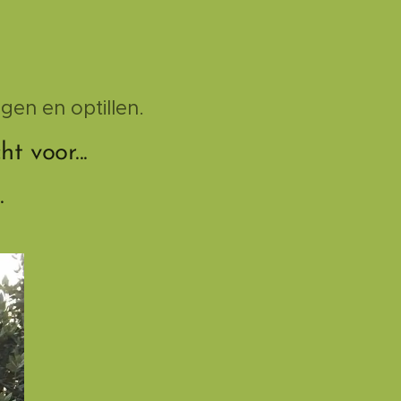
gen en optillen.
t voor...
.